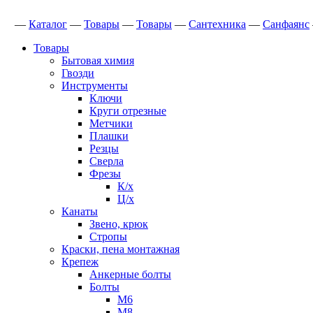
—
Каталог
—
Товары
—
Товары
—
Сантехника
—
Санфаянс
Товары
Бытовая химия
Гвозди
Инструменты
Ключи
Круги отрезные
Метчики
Плашки
Резцы
Сверла
Фрезы
К/х
Ц/х
Канаты
Звено, крюк
Стропы
Краски, пена монтажная
Крепеж
Анкерные болты
Болты
М6
М8