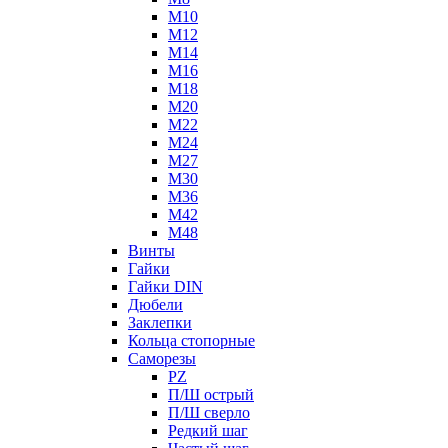
М10
М12
М14
М16
М18
М20
М22
М24
М27
М30
М36
М42
М48
Винты
Гайки
Гайки DIN
Дюбели
Заклепки
Кольца стопорные
Саморезы
PZ
П/Ш острый
П/Ш сверло
Редкий шаг