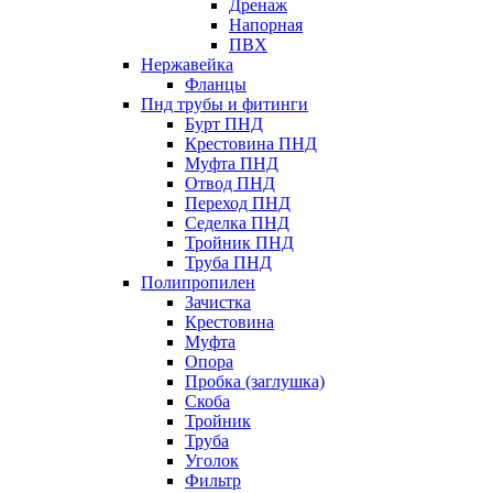
Дренаж
Напорная
ПВХ
Нержавейка
Фланцы
Пнд трубы и фитинги
Бурт ПНД
Крестовина ПНД
Муфта ПНД
Отвод ПНД
Переход ПНД
Седелка ПНД
Тройник ПНД
Труба ПНД
Полипропилен
Зачистка
Крестовина
Муфта
Опора
Пробка (заглушка)
Скоба
Тройник
Труба
Уголок
Фильтр