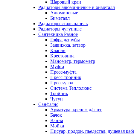
Шаровый кран
Радиаторы алюминиевые и биметалл
Алюминевые
Биметалл
Радиаторы сталь панель
Радиаторы чугунные
Сантехника Разное
Гофра д/трубы
Задвижка, затвор
Клапан
Крестовина
Манометр, термометр
Муфта
Пресс-муфта
Пресс-тройник
Пресс-угол
Система Теплолюкс
Тройник
Чугун
Санфаянс
Арматура, крепеж д/сант.
Бачок
Ванна
Мойка
Писуар, поддон, пьедестал, душевая каб