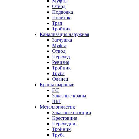
Муфты
Отвод
Подводка
Политэк
Трап
Тройник
Канализация наружная
Заглушка
Муфта
Отвод
Переход
Ревизия
Тройник
Труба
Фланец
Краны шаровые
Г/Г
Заказные краны
Ш/Г
Металлопластик
Заказные позиции
Крестовина
Переходник
Тройник
Труба