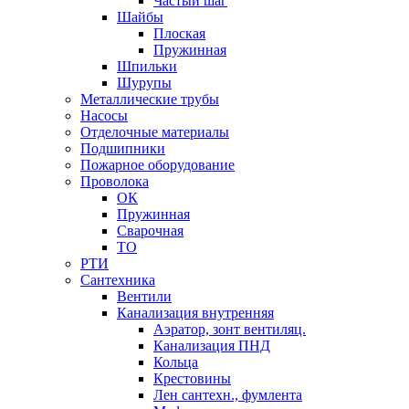
Частый шаг
Шайбы
Плоская
Пружинная
Шпильки
Шурупы
Металлические трубы
Насосы
Отделочные материалы
Подшипники
Пожарное оборудование
Проволока
ОК
Пружинная
Сварочная
ТО
РТИ
Сантехника
Вентили
Канализация внутренняя
Аэратор, зонт вентиляц.
Канализация ПНД
Кольца
Крестовины
Лен сантехн., фумлента