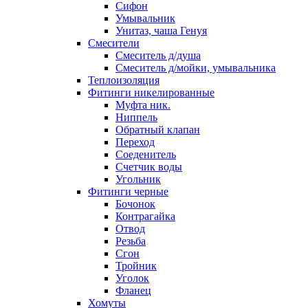
Сифон
Умывальник
Унитаз, чаша Генуя
Смесители
Смеситель д/душа
Смеситель д/мойки, умывальника
Теплоизоляция
Фитинги никелированные
Муфта ник.
Ниппель
Обратный клапан
Переход
Соеденитель
Счетчик воды
Угольник
Фитинги черные
Бочонок
Контрагайка
Отвод
Резьба
Сгон
Тройник
Уголок
Фланец
Хомуты