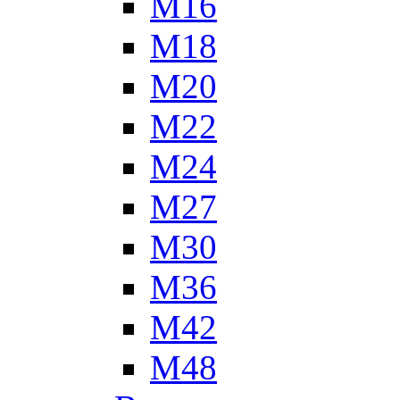
М16
М18
М20
М22
М24
М27
М30
М36
М42
М48