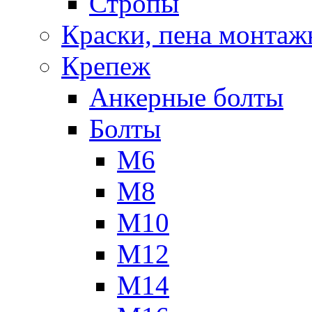
Стропы
Краски, пена монтаж
Крепеж
Анкерные болты
Болты
М6
М8
М10
М12
М14