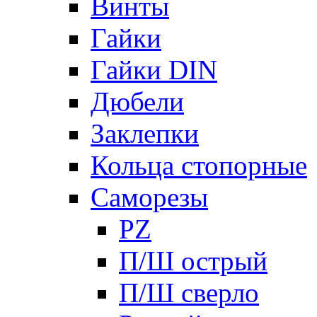
Винты
Гайки
Гайки DIN
Дюбели
Заклепки
Кольца стопорные
Саморезы
PZ
П/Ш острый
П/Ш сверло