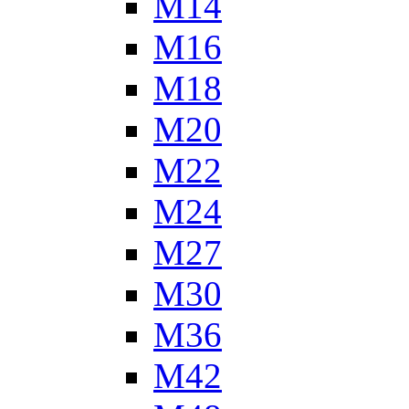
М14
М16
М18
М20
М22
М24
М27
М30
М36
М42