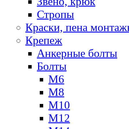
Звено, крюк
Стропы
Краски, пена монтаж
Крепеж
Анкерные болты
Болты
М6
М8
М10
М12