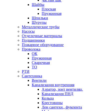
Частый шаг
Шайбы
Плоская
Пружинная
Шпильки
Шурупы
Металлические трубы
Насосы
Отделочные материалы
Подшипники
Пожарное оборудование
Проволока
ОК
Пружинная
Сварочная
ТО
РТИ
Сантехника
Вентили
Канализация внутренняя
Аэратор, зонт вентиляц.
Канализация ПНД
Кольца
Крестовины
Лен сантехн., фумлента