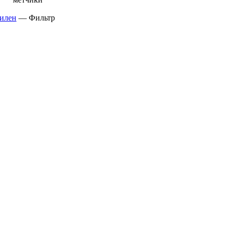
илен
—
Фильтр