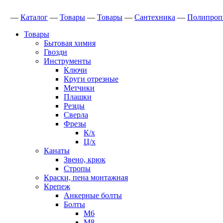
—
Каталог
—
Товары
—
Товары
—
Сантехника
—
Полипроп
Товары
Бытовая химия
Гвозди
Инструменты
Ключи
Круги отрезные
Метчики
Плашки
Резцы
Сверла
Фрезы
К/х
Ц/х
Канаты
Звено, крюк
Стропы
Краски, пена монтажная
Крепеж
Анкерные болты
Болты
М6
М8