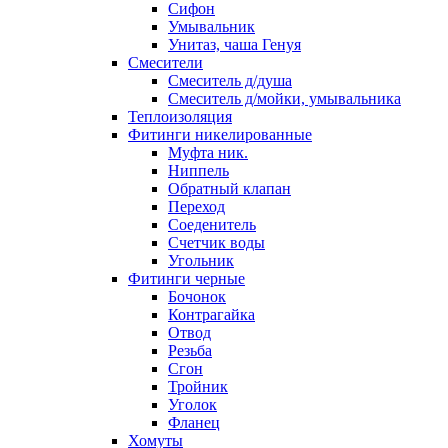
Сифон
Умывальник
Унитаз, чаша Генуя
Смесители
Смеситель д/душа
Смеситель д/мойки, умывальника
Теплоизоляция
Фитинги никелированные
Муфта ник.
Ниппель
Обратный клапан
Переход
Соеденитель
Счетчик воды
Угольник
Фитинги черные
Бочонок
Контрагайка
Отвод
Резьба
Сгон
Тройник
Уголок
Фланец
Хомуты