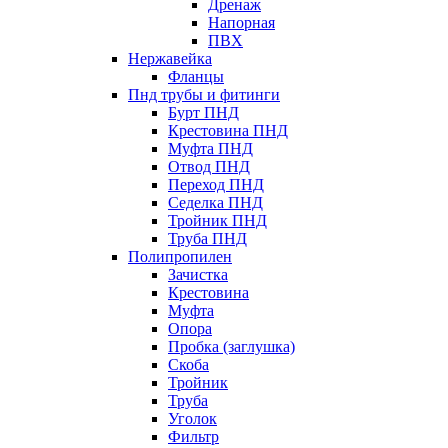
Дренаж
Напорная
ПВХ
Нержавейка
Фланцы
Пнд трубы и фитинги
Бурт ПНД
Крестовина ПНД
Муфта ПНД
Отвод ПНД
Переход ПНД
Седелка ПНД
Тройник ПНД
Труба ПНД
Полипропилен
Зачистка
Крестовина
Муфта
Опора
Пробка (заглушка)
Скоба
Тройник
Труба
Уголок
Фильтр