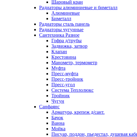
Шаровый кран
Радиаторы алюминиевые и биметалл
Алюминевые
Биметалл
Радиаторы сталь панель
Радиаторы чугунные
Сантехника Разное
Гофра д/трубы
Задвижка, затвор
Клапан
Крестовина
Манометр, термометр
Муфта
Пресс-муфта
Пресс-тройник
Пресс-угол
Система Теплолюкс
Тройник
Чугун
Санфаянс
Арматура, крепеж д/сант.
Бачок
Ванна
Мойка
Писуар, поддон, пьедестал, душевая каб