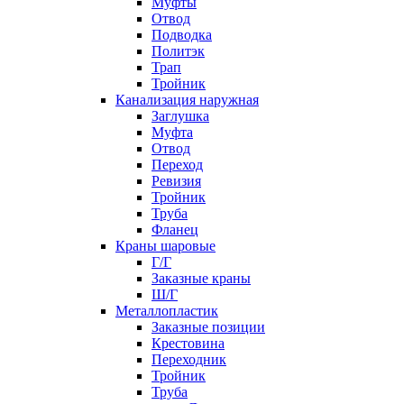
Муфты
Отвод
Подводка
Политэк
Трап
Тройник
Канализация наружная
Заглушка
Муфта
Отвод
Переход
Ревизия
Тройник
Труба
Фланец
Краны шаровые
Г/Г
Заказные краны
Ш/Г
Металлопластик
Заказные позиции
Крестовина
Переходник
Тройник
Труба