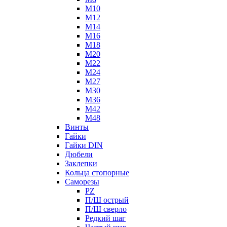
М10
М12
М14
М16
М18
М20
М22
М24
М27
М30
М36
М42
М48
Винты
Гайки
Гайки DIN
Дюбели
Заклепки
Кольца стопорные
Саморезы
PZ
П/Ш острый
П/Ш сверло
Редкий шаг