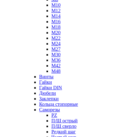
М10
М12
М14
М16
М18
М20
М22
М24
М27
М30
М36
М42
М48
Винты
Гайки
Гайки DIN
Дюбели
Заклепки
Кольца стопорные
Саморезы
PZ
П/Ш острый
П/Ш сверло
Редкий шаг