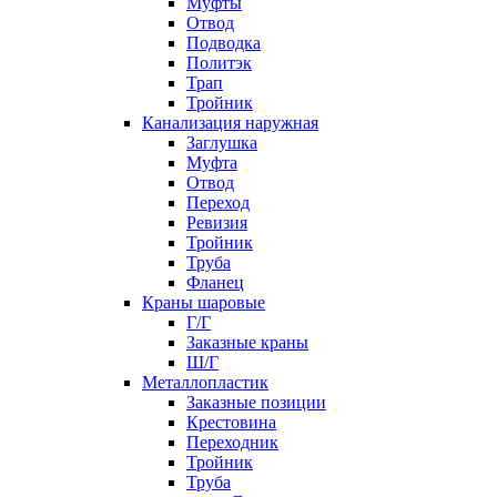
Муфты
Отвод
Подводка
Политэк
Трап
Тройник
Канализация наружная
Заглушка
Муфта
Отвод
Переход
Ревизия
Тройник
Труба
Фланец
Краны шаровые
Г/Г
Заказные краны
Ш/Г
Металлопластик
Заказные позиции
Крестовина
Переходник
Тройник
Труба