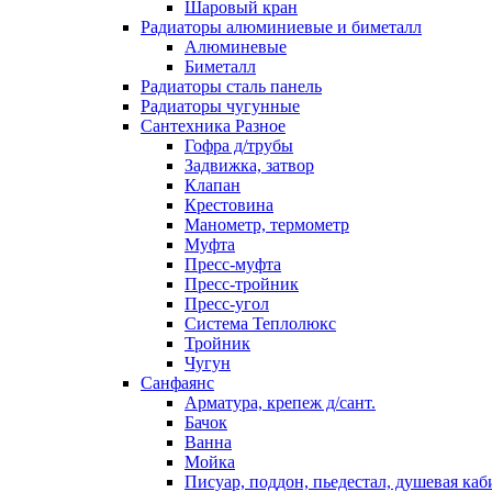
Шаровый кран
Радиаторы алюминиевые и биметалл
Алюминевые
Биметалл
Радиаторы сталь панель
Радиаторы чугунные
Сантехника Разное
Гофра д/трубы
Задвижка, затвор
Клапан
Крестовина
Манометр, термометр
Муфта
Пресс-муфта
Пресс-тройник
Пресс-угол
Система Теплолюкс
Тройник
Чугун
Санфаянс
Арматура, крепеж д/сант.
Бачок
Ванна
Мойка
Писуар, поддон, пьедестал, душевая каб