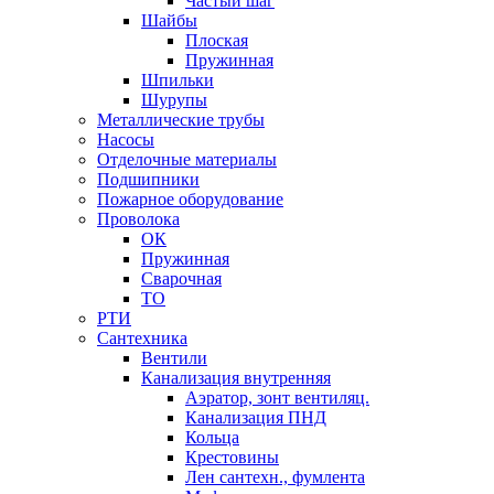
Частый шаг
Шайбы
Плоская
Пружинная
Шпильки
Шурупы
Металлические трубы
Насосы
Отделочные материалы
Подшипники
Пожарное оборудование
Проволока
ОК
Пружинная
Сварочная
ТО
РТИ
Сантехника
Вентили
Канализация внутренняя
Аэратор, зонт вентиляц.
Канализация ПНД
Кольца
Крестовины
Лен сантехн., фумлента