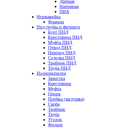
Дренаж
Напорная
ПВХ
Нержавейка
Фланцы
Пнд трубы и фитинги
Бурт ПНД
Крестовина ПНД
Муфта ПНД
Отвод ПНД
Переход ПНД
Седелка ПНД
Тройник ПНД
Труба ПНД
Полипропилен
Зачистка
Крестовина
Муфта
Опора
Пробка (заглушка)
Скоба
Тройник
Труба
Уголок
Фильтр