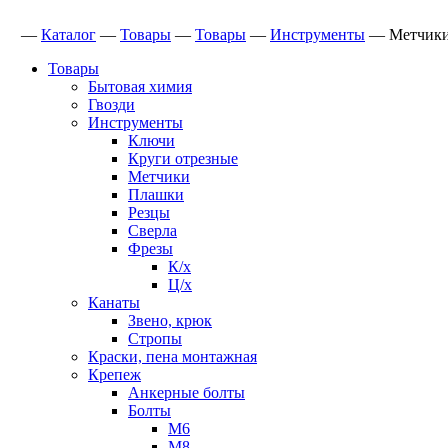
—
Каталог
—
Товары
—
Товары
—
Инструменты
—
Метчик
Товары
Бытовая химия
Гвозди
Инструменты
Ключи
Круги отрезные
Метчики
Плашки
Резцы
Сверла
Фрезы
К/х
Ц/х
Канаты
Звено, крюк
Стропы
Краски, пена монтажная
Крепеж
Анкерные болты
Болты
М6
М8