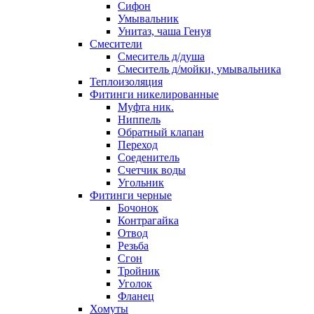
Сифон
Умывальник
Унитаз, чаша Генуя
Смесители
Смеситель д/душа
Смеситель д/мойки, умывальника
Теплоизоляция
Фитинги никелированные
Муфта ник.
Ниппель
Обратный клапан
Переход
Соеденитель
Счетчик воды
Угольник
Фитинги черные
Бочонок
Контрагайка
Отвод
Резьба
Сгон
Тройник
Уголок
Фланец
Хомуты