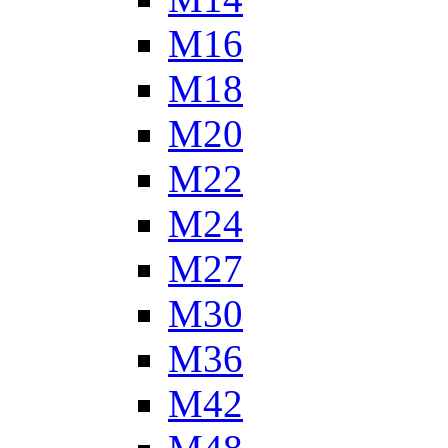
М16
М18
М20
М22
М24
М27
М30
М36
М42