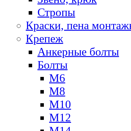
Стропы
Краски, пена монтаж
Крепеж
Анкерные болты
Болты
М6
М8
М10
М12
М14